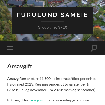
FURULUND SAMEIE
Skogbrynet 3 - 25
Veksle
Veksle
søkefel
mobilmeny
Årsavgift
Årsavgiften er på kr 11.800,- + internett/fiber per enhet
fra og med 2023. Regning sendes ut to ganger per år.
(2023: juni og november. Fra 2024: mars og september).
Evt. avgift for
lading av bil
i garasjeanlegget kommer i