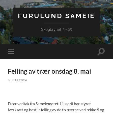
FURULUND SAMEIE
Skogbrynet 3 - 25
Veksle
Veksle
søkefel
mobilmeny
Felling av trær onsdag 8. mai
6. MAI 2024
Etter vedtak fra Sameiemøtet 11. april har styret
iverksatt og bestilt felling av de to trærne ved rekke 9 og