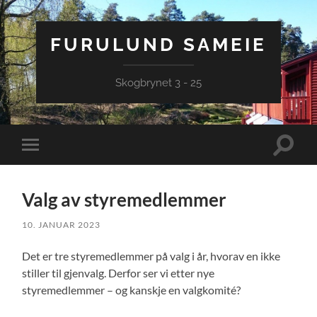
FURULUND SAMEIE
Skogbrynet 3 - 25
Veksle
Veksle
søkefel
mobilmeny
Valg av styremedlemmer
10. JANUAR 2023
Det er tre styremedlemmer på valg i år, hvorav en ikke
stiller til gjenvalg. Derfor ser vi etter nye
styremedlemmer – og kanskje en valgkomité?