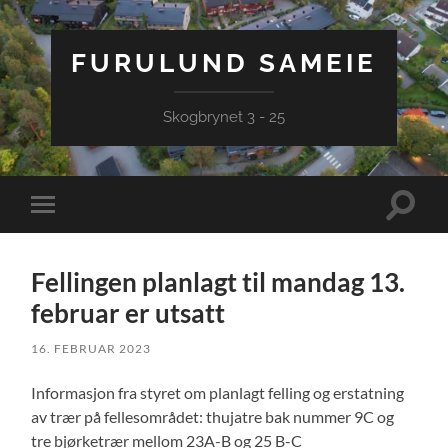
FURULUND SAMEIE
Skogbrynet 3 - 25
Veksle
Veksle
søkefel
mobilmeny
Fellingen planlagt til mandag 13.
februar er utsatt
16. FEBRUAR 2023
Informasjon fra styret om planlagt felling og erstatning
av trær på fellesområdet: thujatre bak nummer 9C og
tre bjørketrær mellom 23A-B og 25 B-C