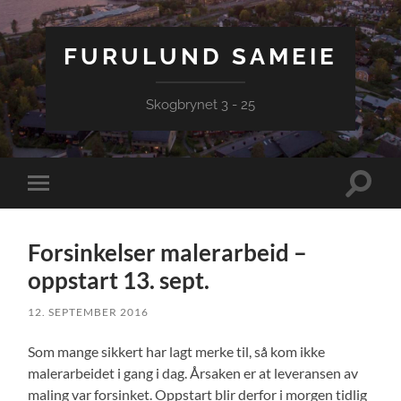
FURULUND SAMEIE
Skogbrynet 3 - 25
Veksle
Veksle
søkefel
mobilmeny
Forsinkelser malerarbeid –
oppstart 13. sept.
12. SEPTEMBER 2016
Som mange sikkert har lagt merke til, så kom ikke
malerarbeidet i gang i dag. Årsaken er at leveransen av
maling var forsinket. Oppstart blir derfor i morgen tidlig