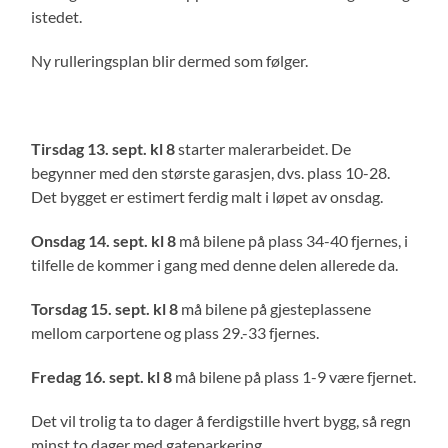
istedet.
Ny rulleringsplan blir dermed som følger.
Tirsdag
1
3
. sept. kl 8
starter malerarbeidet. De
begynner med den største garasjen, dvs. plass 10-28.
Det bygget er estimert ferdig malt i løpet av onsdag.
Onsdag 14. sept. kl 8
må bilene på plass 34-40 fjernes, i
tilfelle de kommer i gang med denne delen allerede da.
Torsdag 15. sept. kl 8
må bilene på gjesteplassene
mellom carportene og plass 29.-33 fjernes.
Fredag 16. sept. kl 8
må bilene på plass 1-9 være fjernet.
Det vil trolig ta to dager å ferdigstille hvert bygg, så regn
minst to dager med gateparkering.