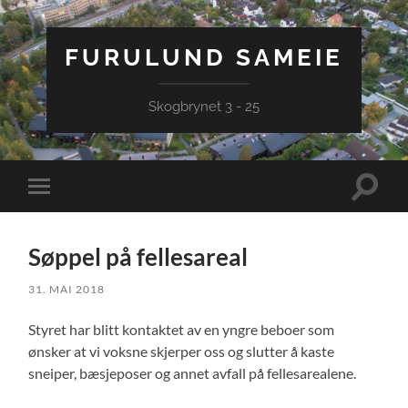
FURULUND SAMEIE
Skogbrynet 3 - 25
Veksle
Veksle
søkefel
mobilmeny
Søppel på fellesareal
31. MAI 2018
Styret har blitt kontaktet av en yngre beboer som
ønsker at vi voksne skjerper oss og slutter å kaste
sneiper, bæsjeposer og annet avfall på fellesarealene.