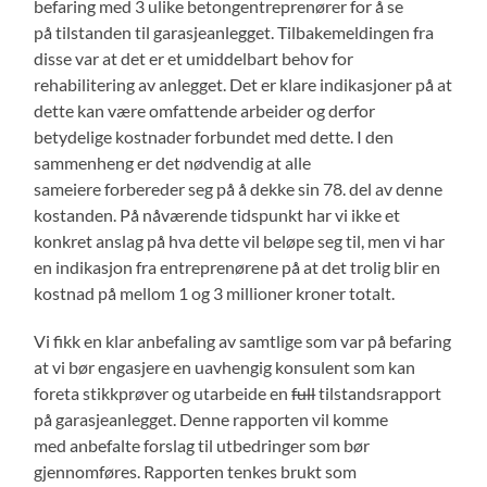
befaring med 3 ulike betongentreprenører for å se
på tilstanden til garasjeanlegget. Tilbakemeldingen fra
disse var at det er et umiddelbart behov for
rehabilitering av anlegget. Det er klare indikasjoner på at
dette kan være omfattende arbeider og derfor
betydelige kostnader forbundet med dette. I den
sammenheng er det nødvendig at alle
sameiere forbereder seg på å dekke sin 78. del av denne
kostanden. På nåværende tidspunkt har vi ikke et
konkret anslag på hva dette vil beløpe seg til, men vi har
en indikasjon fra entreprenørene på at det trolig blir en
kostnad på mellom 1 og 3 millioner kroner totalt.
Vi fikk en klar anbefaling av samtlige som var på befaring
at vi bør engasjere en uavhengig konsulent som kan
foreta stikkprøver og utarbeide en
full
tilstandsrapport
på garasjeanlegget. Denne rapporten vil komme
med anbefalte forslag til utbedringer som bør
gjennomføres. Rapporten tenkes brukt som