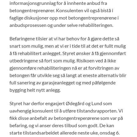
informasjonsgrunnlag for å innhente anbud fra
betongentreprenører. Konsulenten vil også bistå i
faglige diskusjoner opp mot betongentreprenørene i
anbudsprosessen og under selve rehabiliteringen.
Befaringene tilsier at vi har behov for å gjøre dette så
snart som mulig, men at vi er i tide til at det er fullt mulig
å få rehabilitert anlegget. Styret ønsker å få gjennomført
utbedringene så fort som mulig. Risikoen ved å ikke
gjennomføre rehabiliteringen nå er at forvitringen av
betongen får utvikle seg så langt at eneste alternativ blir
full sanering av garasjeanlegget og med påfølgende
bygging helt nytt anlegg.
Styret har derfor engasjert Ødegård og Lund som
uavhengig konsulent til å utføre tilstandsrapporten. Vi
fikk disse anbefalt av betongentreperørene som var på
befaring, og vi anser deres tilbud som godt. De kan
starte tilstandsarbeidet allerede neste uke, onsdag 6.