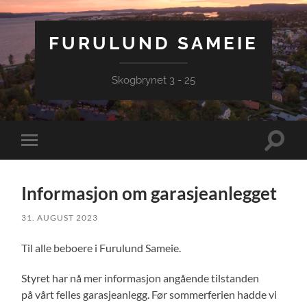
FURULUND SAMEIE
Skogbrynet 3 - 25
Veksle
Veksle
søkefel
mobilmeny
Informasjon om garasjeanlegget
31. AUGUST 2023
Til alle beboere i Furulund Sameie.
Styret har nå mer informasjon angående tilstanden
på vårt felles garasjeanlegg. Før sommerferien hadde vi