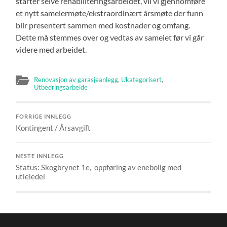
starter selve rehabiliteringsarbeidet, vil vi gjennomføre
et nytt sameiermøte/ekstraordinært årsmøte der funn
blir presentert sammen med kostnader og omfang.
Dette må stemmes over og vedtas av sameiet før vi går
videre med arbeidet.
Renovasjon av garasjeanlegg
,
Ukategorisert
,
Utbedringsarbeide
FORRIGE INNLEGG
Kontingent / Årsavgift
NESTE INNLEGG
Status: Skogbrynet 1e, oppføring av enebolig med
utleiedel